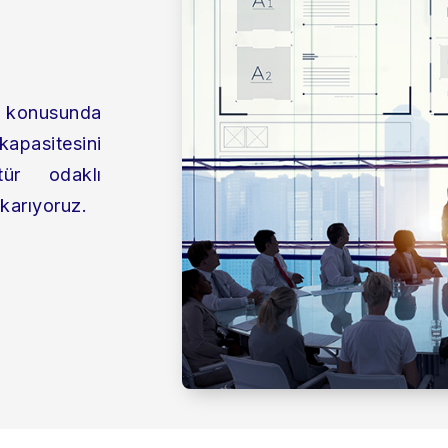
mı konusunda
 kapasitesini
tür odaklı
ıkarıyoruz.