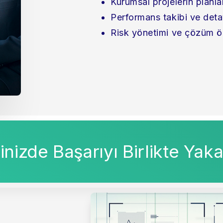
Kurumsal projelerin planl
Performans takibi ve deta
Risk yönetimi ve çözüm ön
inizde Başarıyı Birlikte Yak