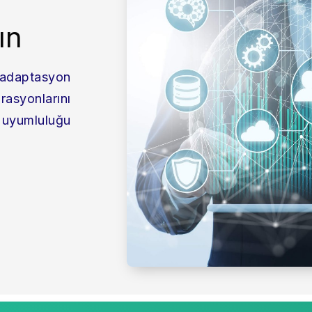
ın
i adaptasyon
asyonlarını
 uyumluluğu