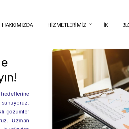
HAKKIMIZDA
HIZMETLERIMIZ
İK
BL
le
KURUMSAL DANIŞMANLIK
yın!
E-DIJITAL DÖNÜŞÜM HIZMETLERI
ERP ÇÖZÜMLERI
hedeflerine
YAZILIM GELIŞTIRME
i sunuyoruz.
TREX TEKNOLOJI HIZMETLERI
klı çözümler
DIJITAL PAZARLAMA
oruz. Uzman