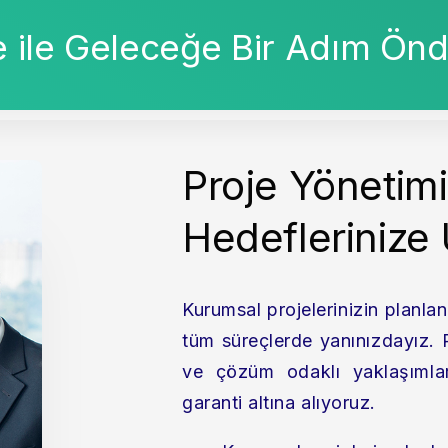
me ile Geleceğe Bir Adım Önd
Proje Yönetimi 
Hedeflerinize 
Kurumsal projelerinizin planl
tüm süreçlerde yanınızdayız. P
ve çözüm odaklı yaklaşımlarım
garanti altına alıyoruz.