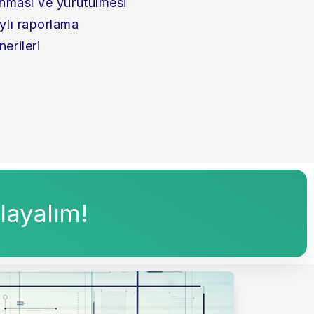
anması ve yürütülmesi
ylı raporlama
erileri
alayalım!